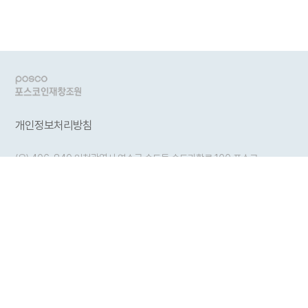
개인정보처리방침
(우) 406-840 인천광역시 연수구 송도동 송도과학로 100 포스코
R&D센터(인천광역시 연수구 송도동 180-1)
포스코인재창조원 안내
Desk : 032-200-0045, 팩스 : 032-200-0200
COPYRIGHT(C) 2021 POSCO Group University ALL RIGHTS RESERVED
Family Sites